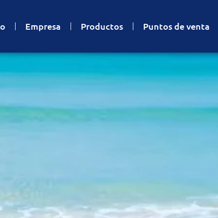
io
Empresa
Productos
Puntos de venta